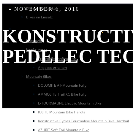
Unsere Manufaktur
NOVEMBER 1, 2016
Bikes im Einsatz
KONSTRUCTIV
BIKEMODELLE
Übersicht
PEDELEC TE
Konfigurator
Traumbikekonfigurator
Angebot erhalten
Mountain Bikes
DOLOMITE All-Mountain Fully
AMMOLITE Trail XC Bike Fully
E-TOURMALINE Electric Mountain Bike
IOLITE Mountain Bike Hardtail
Konstructive Cycles Tourmaline Mountain Bike Hardtail
AZURIT Soft-Tail Mountain Bike