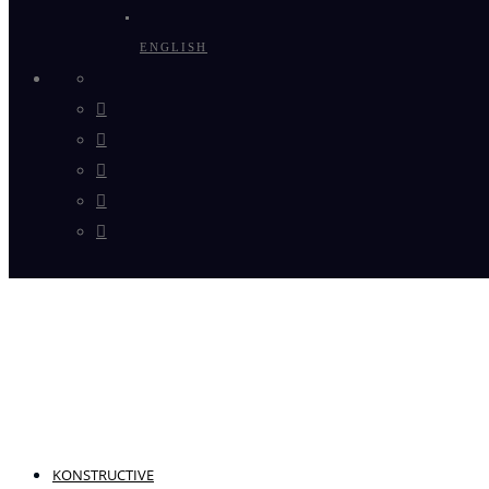
ENGLISH
X
Facebook
Instagram
Pinterest
Flickr
YouTube
KONSTRUCTIVE