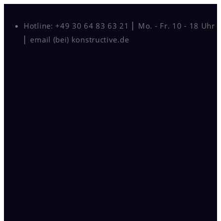
Hotline: +49 30 64 83 63 21 ⎜ Mo. - Fr. 10 - 18 Uhr
⎜ email (bei) konstructive.de