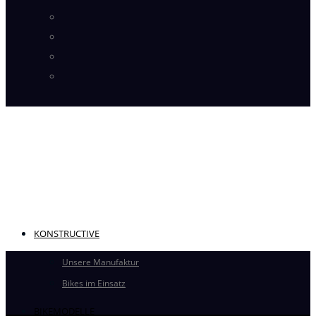
Instagram
Pinterest
Flickr
YouTube
KONSTRUCTIVE
Unsere Manufaktur
Bikes im Einsatz
BIKEMODELLE