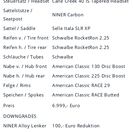
Steuersatz / Headset
Cane Creek 40 IS Tapered Headset
Sattelstütze /
NINER Carbon
Seatpost
Sattel / Saddle
Selle Itala SLR XP
Reifen v. / Tire front
Schwalbe RocketRon 2.25
Reifen h. / Tire rear
Schwalbe RocketRon 2.25
Schläuche / Tubes
Schwalbe
Nabe v. / Hub front
American Classic 130 Disc Boost
Nabe h. / Hub rear
American Classic 225 Disc Boost
Felge / Rims
American Classic RACE 29
Speichen / Spokes
American Classic RACE Butted
Preis
6.999,- Euro
DOWNGRADES
NINER Alloy Lenker
100,- Euro Reduktion