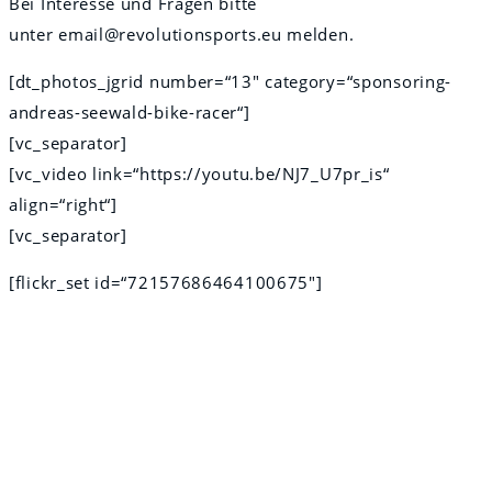
Bei Interesse und Fragen bitte
unter email@revolutionsports.eu melden.
[dt_photos_jgrid number=“13″ category=“sponsoring-
andreas-seewald-bike-racer“]
[vc_separator]
[vc_video link=“https://youtu.be/NJ7_U7pr_is“
align=“right“]
[vc_separator]
[flickr_set id=“72157686464100675″]