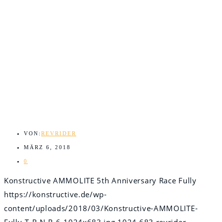
VON:
REVRIDER
MÄRZ 6, 2018
0
Konstructive AMMOLITE 5th Anniversary Race Fully
https://konstructive.de/wp-
content/uploads/2018/03/Konstructive-AMMOLITE-
Fully-T-R-N-R-6-1024x683.jpg
1024
683
revrider